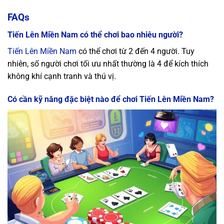
FAQs
Tiến Lên Miền Nam có thể chơi bao nhiêu người?
Tiến Lên Miền Nam
có thể chơi từ 2 đến 4 người. Tuy
nhiên, số người chơi tối ưu nhất thường là 4 để kích thích
không khí cạnh tranh và thú vị.
Có cần kỹ năng đặc biệt nào để chơi Tiến Lên Miền Nam?