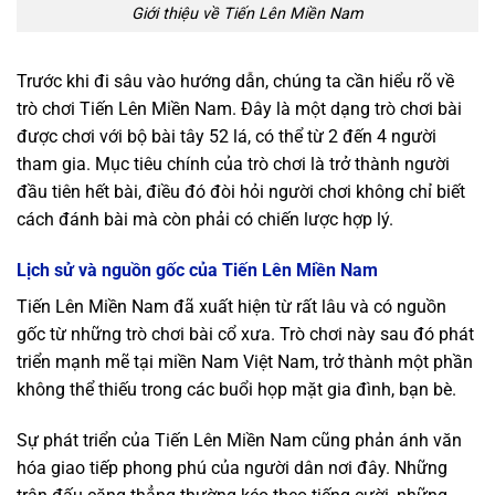
Giới thiệu về Tiến Lên Miền Nam
Trước khi đi sâu vào hướng dẫn, chúng ta cần hiểu rõ về
trò chơi Tiến Lên Miền Nam. Đây là một dạng trò chơi bài
được chơi với bộ bài tây 52 lá, có thể từ 2 đến 4 người
tham gia. Mục tiêu chính của trò chơi là trở thành người
đầu tiên hết bài, điều đó đòi hỏi người chơi không chỉ biết
cách đánh bài mà còn phải có chiến lược hợp lý.
Lịch sử và nguồn gốc của Tiến Lên Miền Nam
Tiến Lên Miền Nam đã xuất hiện từ rất lâu và có nguồn
gốc từ những trò chơi bài cổ xưa. Trò chơi này sau đó phát
triển mạnh mẽ tại miền Nam Việt Nam, trở thành một phần
không thể thiếu trong các buổi họp mặt gia đình, bạn bè.
Sự phát triển của Tiến Lên Miền Nam cũng phản ánh văn
hóa giao tiếp phong phú của người dân nơi đây. Những