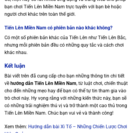
bạn chơi Tiến Lên Miền Nam trực tuyến với bạn bè hoặc
người chơi khác trên toàn thế giới.
Tiến Lên Miền Nam có phiên bản nào khác không?
Có một số phiên bản khác của Tiến Lên như Tiến Lên Bắc,
nhưng mỗi phiên bản đều có những quy tắc và cách chơi
khác nhau.
Kết luận
Bài viết trên đã cung cấp cho bạn những thông tin chi tiết
về
hướng dẫn Tiến Lên Miền Nam
, từ luật chơi, chiến thuật
cho đến những mẹo hay để bạn có thể tự tin tham gia vào
trò chơi này. Hy vọng rằng với những kiến thức này, bạn sẽ
có những trải nghiệm thú vị và trở thành một cao thủ trong
Tiến Lên Miền Nam. Chúc bạn vui vẻ và thành công!
Xem thêm:
Hướng dẫn bài Xì Tố – Những Chiến Lược Chơi