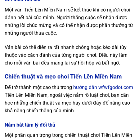
Một ván Tiến Lên Miền Nam sẽ kết thúc khi có người chơi
đánh hết bài của mình. Người thắng cuộc sẽ nhận được
những lời chúc mừng và có thể nhận được phần thưởng từ
những người thua cuộc.
Ván bài có thể diễn ra rất nhanh chóng hoặc kéo dài tùy
thuộc vào cách đánh của từng người chơi. Điều này làm
cho mỗi ván bài đều mang lại sự hồi hộp và bất ngờ.
Chiến thuật và mẹo chơi Tiến Lên Miền Nam
Để trở thành một cao thủ trong
hướng dẫn wfwfgodot.com
Tiến Lên Miền Nam, ngoài việc nắm rõ luật chơi, bạn cần
học những chiến thuật và mẹo hay dưới đây để nâng cao
khả năng chiến thắng của mình.
Nắm bắt tâm lý đối thủ
Một phần quan trọng trong chiến thuật chơi Tiến Lên Miền