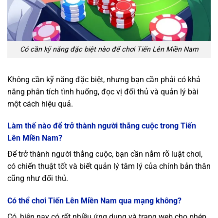
Có cần kỹ năng đặc biệt nào để chơi Tiến Lên Miền Nam
Không cần kỹ năng đặc biệt, nhưng bạn cần phải có khả
năng phân tích tình huống, đọc vị đối thủ và quản lý bài
một cách hiệu quả.
Làm thế nào để trở thành người thắng cuộc trong Tiến
Lên Miền Nam?
Để trở thành người thắng cuộc, bạn cần nắm rõ luật chơi,
có chiến thuật tốt và biết quản lý tâm lý của chính bản thân
cũng như đối thủ.
Có thể chơi Tiến Lên Miền Nam qua mạng không?
Có, hiện nay có rất nhiều ứng dụng và trang web cho phép