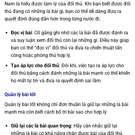
Nam là hiểu được tâm lý của đối thủ. Khi bạn biết được đối
thủ đang có những lá bài gì, bạn có thể dễ dàng đưa ra
quyết định đúng đắn hơn trong từng nước đi.
Đọc vị bài
: Cố gắng ghi nhớ các lá bài đã được đánh ra
và suy luận xem đối thủ còn lại những gì. Điều này giúp
bạn có thể “đọc vị” đối thủ và đưa ra chiến thuật tấn
công hoặc phòng thủ hợp lý.
Tạo áp lực cho đối thủ
: Đôi khi, việc tạo ra áp lực cho
đối thủ bằng cách đánh những lá bài mạnh có thể khiến
họ mất tự tin và đưa ra quyết định sai lầm.
Quản lý bài tốt
Quản lý bài tốt không chỉ đơn thuần là giữ lại những lá bài
mạnh mà còn biết cách bố trí bài sao cho hợp lý.
Giữ lại các lá bài quan trọng
: Hãy cân nhắc giữ lại
những lá bài có khả năng chặn được bài của đối thủ