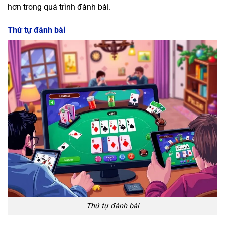
hơn trong quá trình đánh bài.
Thứ tự đánh bài
Thứ tự đánh bài