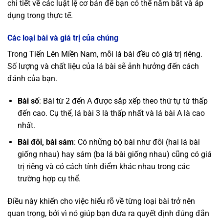
chi tiết về các luật lệ cơ bản để bạn có thể nắm bắt và áp
dụng trong thực tế.
Các loại bài và giá trị của chúng
Trong Tiến Lên Miền Nam, mỗi lá bài đều có giá trị riêng.
Số lượng và chất liệu của lá bài sẽ ảnh hưởng đến cách
đánh của bạn.
Bài số
: Bài từ 2 đến A được sắp xếp theo thứ tự từ thấp
đến cao. Cụ thể, lá bài 3 là thấp nhất và lá bài A là cao
nhất.
Bài đôi, bài sám
: Có những bộ bài như đôi (hai lá bài
giống nhau) hay sám (ba lá bài giống nhau) cũng có giá
trị riêng và có cách tính điểm khác nhau trong các
trường hợp cụ thể.
Điều này khiến cho việc hiểu rõ về từng loại bài trở nên
quan trọng, bởi vì nó giúp bạn đưa ra quyết định đúng đắn