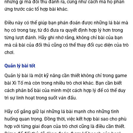
những gì mà đối thủ đánh ra, cũng như cách mà họ phản
ứng trước các tổ hợp bài khác.
Điều này có thể giúp bạn phán đoán được những lá bài mà
họ có trong tay, từ đó đưa ra quyết định hợp lý hơn trong
từng lượt đánh. Hãy ghi nhớ rằng, không chỉ bài của bạn
mà cả bài của đối thủ cũng có thể thay đổi cục diện của trò
chơi.
Quản lý bài tốt
Quản lý bài là một kỹ năng cần thiết không chỉ trong game
bài Xì Tố mà còn trong nhiều trò chơi khác. Bạn cần biết
cách phân bổ bài của mình một cách hợp lý để có thể duy
trì sự linh hoạt trong suốt ván đấu.
Hãy cố gắng giữ lại những lá bài mạnh cho những tình
huống quan trọng. Đồng thời, việc kết hợp bài sao cho phù
hợp với từng giai đoạn của trò chơi cũng là điều cần thiết.