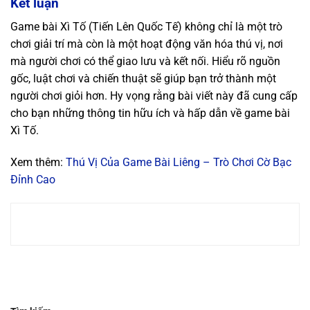
Kết luận
Game bài Xì Tố (Tiến Lên Quốc Tế) không chỉ là một trò
chơi giải trí mà còn là một hoạt động văn hóa thú vị, nơi
mà người chơi có thể giao lưu và kết nối. Hiểu rõ nguồn
gốc, luật chơi và chiến thuật sẽ giúp bạn trở thành một
người chơi giỏi hơn. Hy vọng rằng bài viết này đã cung cấp
cho bạn những thông tin hữu ích và hấp dẫn về game bài
Xì Tố.
Xem thêm:
Thú Vị Của Game Bài Liêng – Trò Chơi Cờ Bạc
Đỉnh Cao