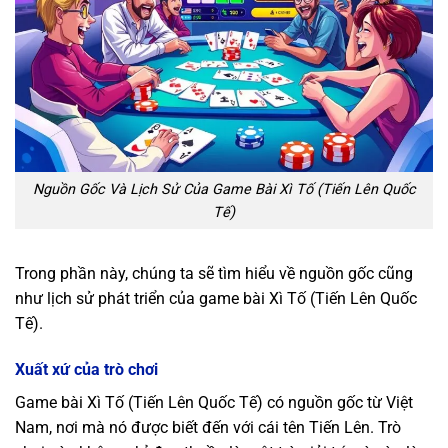
Nguồn Gốc Và Lịch Sử Của Game Bài Xì Tố (Tiến Lên Quốc
Tế)
Trong phần này, chúng ta sẽ tìm hiểu về nguồn gốc cũng
như lịch sử phát triển của game bài Xì Tố (Tiến Lên Quốc
Tế).
Xuất xứ của trò chơi
Game bài Xì Tố (Tiến Lên Quốc Tế) có nguồn gốc từ Việt
Nam, nơi mà nó được biết đến với cái tên Tiến Lên. Trò