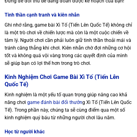
Đừng để đối thủ dễ dàng đoán được kế hoạch của bạn!
Tinh thần cạnh tranh và kiên nhẫn
Ghi nhớ rằng, game bài Xì Tố (Tiến Lên Quốc Tế) không chỉ
là một trò chơi về chiến lược mà còn là một cuộc chiến về
tâm lý. Người chơi cần phải luôn giữ tinh thần thoải mái và
tránh căng thẳng khi chơi. Kiên nhẫn chờ đợi những cơ hội
tốt và không quá vội vàng trong các quyết định của mình
sẽ giúp bạn có lợi thế hơn trong trò chơi.
Kinh Nghiệm Chơi Game Bài Xì Tố (Tiến Lên
Quốc Tế)
Kinh nghiệm là một yếu tố quan trọng giúp nâng cao khả
năng chơi
game đánh bài đổi thưởn
g
Xì Tố (Tiến Lên Quốc
Tế). Trong phần này, chúng ta sẽ cùng điểm qua một số
kinh nghiệm quý báu từ những người chơi lâu năm.
Học từ người khác