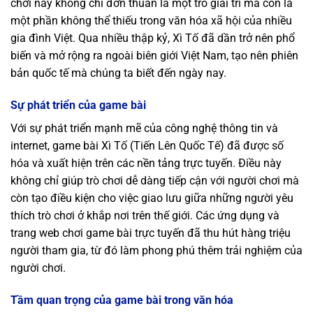
chơi này không chỉ đơn thuần là một trò giải trí mà còn là
một phần không thể thiếu trong văn hóa xã hội của nhiều
gia đình Việt. Qua nhiều thập kỷ, Xì Tố đã dần trở nên phổ
biến và mở rộng ra ngoài biên giới Việt Nam, tạo nên phiên
bản quốc tế mà chúng ta biết đến ngày nay.
Sự phát triển của game bài
Với sự phát triển mạnh mẽ của công nghệ thông tin và
internet, game bài Xì Tố (Tiến Lên Quốc Tế) đã được số
hóa và xuất hiện trên các nền tảng trực tuyến. Điều này
không chỉ giúp trò chơi dễ dàng tiếp cận với người chơi mà
còn tạo điều kiện cho việc giao lưu giữa những người yêu
thích trò chơi ở khắp nơi trên thế giới. Các ứng dụng và
trang web chơi game bài trực tuyến đã thu hút hàng triệu
người tham gia, từ đó làm phong phú thêm trải nghiệm của
người chơi.
Tầm quan trọng của game bài trong văn hóa