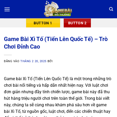
Bỏ
qua
nội
dung
BUTTON 1
BUTTON 2
Game Bài Xì Tố (Tiến Lên Quốc Tế) – Trò
Chơi Đỉnh Cao
ĐĂNG VÀO
THÁNG 2 20, 2025
BỞI
Game bài Xì Tố (Tiến Lên Quốc Tế) là một trong những trò
chơi bài nổi tiếng và hấp dẫn nhất hiện nay. Với luật chơi
đơn giản nhưng đầy tính chiến lược, game bài này đã thu
hút hàng triệu người chơi trên toàn thế giới. Trong bài viết
này, chúng ta sẽ cùng nhau khám phá sâu hơn về game
bài Xì Tố, từ nguồn gốc, luật chơi, đến các chiến thuật hay