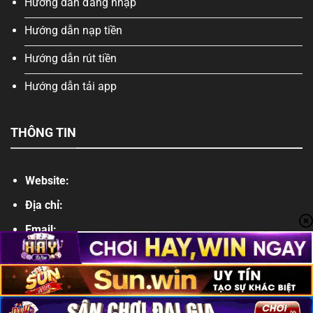
Hướng dẫn đăng nhập
Hướng dẫn nạp tiền
Hướng dẫn rút tiền
Hướng dẫn tải app
THÔNG TIN
Website:
Địa chỉ:
Email:
Từ khóa tìm kiếm
: