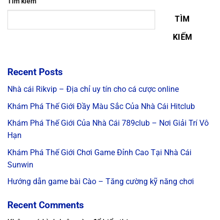
Tìm kiếm
TÌM
KIẾM
Recent Posts
Nhà cái Rikvip – Địa chỉ uy tín cho cá cược online
Khám Phá Thế Giới Đầy Màu Sắc Của Nhà Cái Hitclub
Khám Phá Thế Giới Của Nhà Cái 789club – Nơi Giải Trí Vô
Hạn
Khám Phá Thế Giới Chơi Game Đỉnh Cao Tại Nhà Cái
Sunwin
Hướng dẫn game bài Cào – Tăng cường kỹ năng chơi
Recent Comments