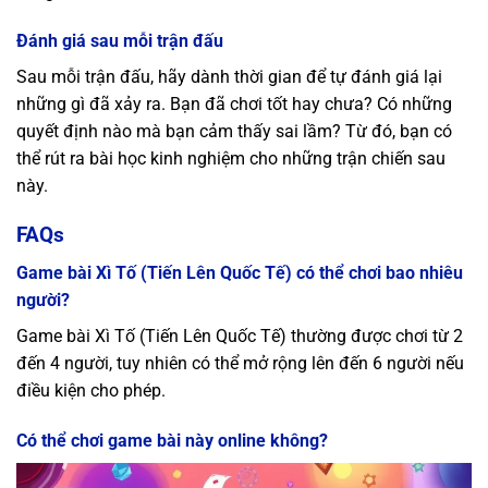
Đánh giá sau mỗi trận đấu
Sau mỗi trận đấu, hãy dành thời gian để tự đánh giá lại
những gì đã xảy ra. Bạn đã chơi tốt hay chưa? Có những
quyết định nào mà bạn cảm thấy sai lầm? Từ đó, bạn có
thể rút ra bài học kinh nghiệm cho những trận chiến sau
này.
FAQs
Game bài Xì Tố (Tiến Lên Quốc Tế) có thể chơi bao nhiêu
người?
Game bài Xì Tố (Tiến Lên Quốc Tế) thường được chơi từ 2
đến 4 người, tuy nhiên có thể mở rộng lên đến 6 người nếu
điều kiện cho phép.
Có thể chơi game bài này online không?