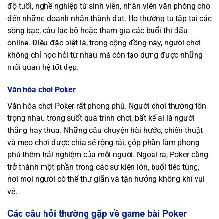
độ tuổi, nghề nghiệp từ sinh viên, nhân viên văn phòng cho
đến những doanh nhân thành đạt. Họ thường tụ tập tại các
sòng bạc, câu lạc bộ hoặc tham gia các buổi thi đấu
online. Điều đặc biệt là, trong cộng đồng này, người chơi
không chỉ học hỏi từ nhau mà còn tạo dựng được những
mối quan hệ tốt đẹp.
Văn hóa chơi Poker
Văn hóa chơi Poker rất phong phú. Người chơi thường tôn
trọng nhau trong suốt quá trình chơi, bất kể ai là người
thắng hay thua. Những câu chuyện hài hước, chiến thuật
và mẹo chơi được chia sẻ rộng rãi, góp phần làm phong
phú thêm trải nghiệm của mỗi người. Ngoài ra, Poker cũng
trở thành một phần trong các sự kiện lớn, buổi tiệc tùng,
nơi mọi người có thể thư giãn và tận hưởng không khí vui
vẻ.
Các câu hỏi thường gặp về game bài Poker