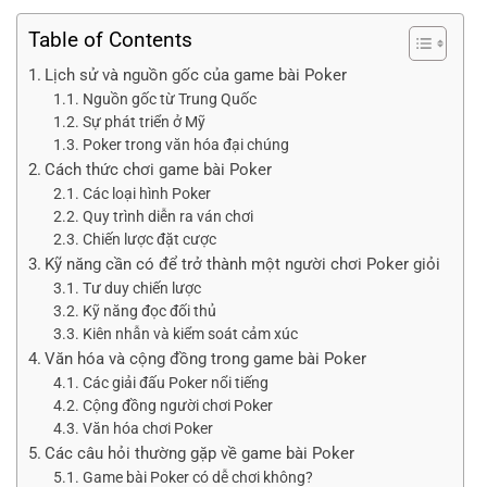
Table of Contents
Lịch sử và nguồn gốc của game bài Poker
Nguồn gốc từ Trung Quốc
Sự phát triển ở Mỹ
Poker trong văn hóa đại chúng
Cách thức chơi game bài Poker
Các loại hình Poker
Quy trình diễn ra ván chơi
Chiến lược đặt cược
Kỹ năng cần có để trở thành một người chơi Poker giỏi
Tư duy chiến lược
Kỹ năng đọc đối thủ
Kiên nhẫn và kiểm soát cảm xúc
Văn hóa và cộng đồng trong game bài Poker
Các giải đấu Poker nổi tiếng
Cộng đồng người chơi Poker
Văn hóa chơi Poker
Các câu hỏi thường gặp về game bài Poker
Game bài Poker có dễ chơi không?