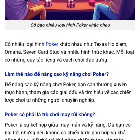
Có bao nhiêu loại hình Poker khác nhau
Có nhiều loại hình
Poker
khác nhau như Texas Hold’em,
Omaha, Seven Card Stud và nhiều hình thức khác. Mỗi loại
có những quy tắc riêng và cách chơi đặc trưng.
Làm thế nào để nâng cao kỹ năng chơi Poker?
Để nâng cao kỹ năng chơi Poker, bạn cần thường xuyên
thực hành, tham gia các giải đấu và tìm hiểu về các chiến
lược chơi từ những người chuyên nghiệp.
Poker có phải là trò chơi may rủi không?
Poker là sự kết hợp giữa may mắn và kỹ năng. Dù bạn có
bài tốt, nhưng nếu không có chiến lược phù hợp và khả