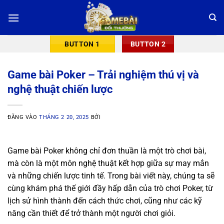
Bỏ
qua
nội
dung
BUTTON 1
BUTTON 2
Game bài Poker – Trải nghiệm thú vị và
nghệ thuật chiến lược
ĐĂNG VÀO
THÁNG 2 20, 2025
BỞI
Game bài Poker không chỉ đơn thuần là một trò chơi bài,
mà còn là một môn nghệ thuật kết hợp giữa sự may mắn
và những chiến lược tinh tế. Trong bài viết này, chúng ta sẽ
cùng khám phá thế giới đầy hấp dẫn của trò chơi Poker, từ
lịch sử hình thành đến cách thức chơi, cũng như các kỹ
năng cần thiết để trở thành một người chơi giỏi.