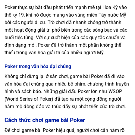
Poker thực sự bắt đầu phát triển mạnh mẽ tại Hoa Kỳ vào
thế kỷ 19, khi nó được mang vào vùng miền Tây nước Mỹ
bởi các người di cư. Trò chơi đã nhanh chóng trở thành
một hoạt động giải trí phổ biến trong các sòng bạc và các
buổi tiệc tùng. Với sự xuất hiện của các quy tắc chuẩn và
định dạng mới, Poker đã trở thành một phần không thể
thiếu trong văn hóa giải trí của nhiều người Mỹ.
Poker trong văn hóa đại chúng
Không chỉ dừng lại ở sân chơi, game bài Poker đã đi vào
văn hóa đại chúng qua nhiều bộ phim, chương trình truyền
hình và sách báo. Những giải đấu Poker lớn như WSOP
(World Series of Poker) đã tạo ra một cộng đồng người
hâm mộ đông đảo và thúc đẩy sự phát triển của trò chơi.
Cách thức chơi game bài Poker
Để chơi game bài Poker hiệu quả, người chơi cần nắm rõ