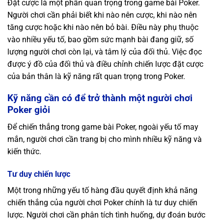
Đặt cược là một phần quan trọng trong game bài Poker.
Người chơi cần phải biết khi nào nên cược, khi nào nên
tăng cược hoặc khi nào nên bỏ bài. Điều này phụ thuộc
vào nhiều yếu tố, bao gồm sức mạnh bài đang giữ, số
lượng người chơi còn lại, và tâm lý của đối thủ. Việc đọc
được ý đồ của đối thủ và điều chỉnh chiến lược đặt cược
của bản thân là kỹ năng rất quan trọng trong Poker.
Kỹ năng cần có để trở thành một người chơi
Poker giỏi
Để chiến thắng trong game bài Poker, ngoài yếu tố may
mắn, người chơi cần trang bị cho mình nhiều kỹ năng và
kiến thức.
Tư duy chiến lược
Một trong những yếu tố hàng đầu quyết định khả năng
chiến thắng của người chơi Poker chính là tư duy chiến
lược. Người chơi cần phân tích tình huống, dự đoán bước