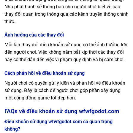
Nhà phát hành sẽ thông báo cho người chơi biết về các
thay đổi quan trọng thông qua các kênh truyền thông chính
thức.
Ảnh hưởng của các thay đổi
Mỗi lần thay đổi điều khoản sử dụng có thể ảnh hưởng lớn
đến người chơi. Việc không nắm bắt kịp thời các thay đổi
này có thể dẫn đến việc vi phạm quy định và bị cấm chơi.
Cách phản hồi về điều khoản sử dụng
Người chơi có quyền gửi ý kiến và phản hồi về điều khoản
sử dụng. Đây là cách để người chơi góp phần xây dựng
một cộng đồng game tốt đẹp hơn.
FAQs về điều khoản sử dụng wfwfgodot.com
Điều khoản sử dụng wfwfgodot.com có quan trọng
không?