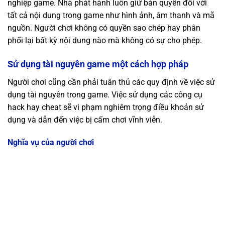
nghiệp game. Nhà phát hành luôn giữ bản quyền đối với
tất cả nội dung trong game như hình ảnh, âm thanh và mã
nguồn. Người chơi không có quyền sao chép hay phân
phối lại bất kỳ nội dung nào mà không có sự cho phép.
Sử dụng tài nguyên game một cách hợp pháp
Người chơi cũng cần phải tuân thủ các quy định về việc sử
dụng tài nguyên trong game. Việc sử dụng các công cụ
hack hay cheat sẽ vi phạm nghiêm trọng điều khoản sử
dụng và dẫn đến việc bị cấm chơi vĩnh viễn.
Nghĩa vụ của người chơi