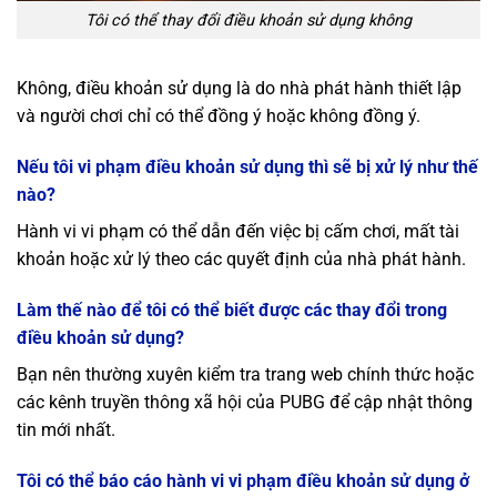
Tôi có thể thay đổi điều khoản sử dụng không
Không, điều khoản sử dụng là do nhà phát hành thiết lập
và người chơi chỉ có thể đồng ý hoặc không đồng ý.
Nếu tôi vi phạm điều khoản sử dụng thì sẽ bị xử lý như thế
nào?
Hành vi vi phạm có thể dẫn đến việc bị cấm chơi, mất tài
khoản hoặc xử lý theo các quyết định của nhà phát hành.
Làm thế nào để tôi có thể biết được các thay đổi trong
điều khoản sử dụng?
Bạn nên thường xuyên kiểm tra trang web chính thức hoặc
các kênh truyền thông xã hội của PUBG để cập nhật thông
tin mới nhất.
Tôi có thể báo cáo hành vi vi phạm điều khoản sử dụng ở