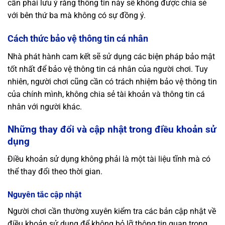
cần phải lưu ý rằng thông tin này sẽ không được chia sẻ
với bên thứ ba mà không có sự đồng ý.
Cách thức bảo vệ thông tin cá nhân
Nhà phát hành cam kết sẽ sử dụng các biện pháp bảo mật
tốt nhất để bảo vệ thông tin cá nhân của người chơi. Tuy
nhiên, người chơi cũng cần có trách nhiệm bảo vệ thông tin
của chính mình, không chia sẻ tài khoản và thông tin cá
nhân với người khác.
Những thay đổi và cập nhật trong điều khoản sử
dụng
Điều khoản sử dụng không phải là một tài liệu tĩnh mà có
thể thay đổi theo thời gian.
Nguyên tắc cập nhật
Người chơi cần thường xuyên kiểm tra các bản cập nhật về
điều khoản sử dụng để không bỏ lỡ thông tin quan trọng.