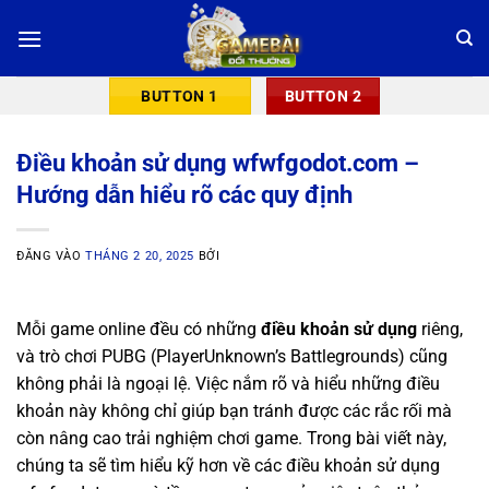
Bỏ
qua
nội
dung
BUTTON 1
BUTTON 2
Điều khoản sử dụng wfwfgodot.com –
Hướng dẫn hiểu rõ các quy định
ĐĂNG VÀO
THÁNG 2 20, 2025
BỞI
Mỗi game online đều có những
điều khoản sử dụng
riêng,
và trò chơi PUBG (PlayerUnknown’s Battlegrounds) cũng
không phải là ngoại lệ. Việc nắm rõ và hiểu những điều
khoản này không chỉ giúp bạn tránh được các rắc rối mà
còn nâng cao trải nghiệm chơi game. Trong bài viết này,
chúng ta sẽ tìm hiểu kỹ hơn về các điều khoản sử dụng