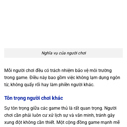
Nghĩa vụ của người chơi
Mỗi người chơi đều có trách nhiệm bảo vệ môi trường
trong game. Điều này bao gồm việc không lạm dụng ngôn
từ, không quấy rối hay làm phiền người khác.
Tôn trọng người chơi khác
Sự tôn trọng giữa các game thủ là rất quan trọng. Người
chơi cần phải luôn cư xử lịch sự và văn minh, tránh gây
xung đột không cần thiết. Một cộng đồng game mạnh mẽ