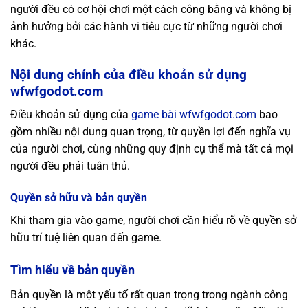
người đều có cơ hội chơi một cách công bằng và không bị
ảnh hưởng bởi các hành vi tiêu cực từ những người chơi
khác.
Nội dung chính của điều khoản sử dụng
wfwfgodot.com
Điều khoản sử dụng của
game bài wfwfgodot.com
bao
gồm nhiều nội dung quan trọng, từ quyền lợi đến nghĩa vụ
của người chơi, cùng những quy định cụ thể mà tất cả mọi
người đều phải tuân thủ.
Quyền sở hữu và bản quyền
Khi tham gia vào game, người chơi cần hiểu rõ về quyền sở
hữu trí tuệ liên quan đến game.
Tìm hiểu về bản quyền
Bản quyền là một yếu tố rất quan trọng trong ngành công